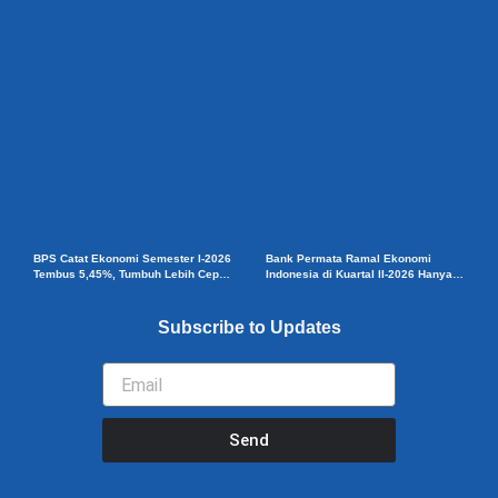
BPS Catat Ekonomi Semester I-2026
Bank Permata Ramal Ekonomi
Tembus 5,45%, Tumbuh Lebih Cepat
Indonesia di Kuartal II-2026 Hanya
dari Tahun 2025
Tumbuh 5,3%
Subscribe to Updates
Email
Send