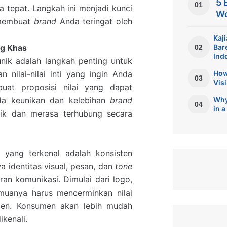
5 
01
a tepat. Langkah ini menjadi kunci
Wo
 membuat
brand
Anda teringat oleh
Kaj
ng Khas
Bar
02
Ind
nik adalah langkah penting untuk
 nilai-nilai inti yang ingin Anda
How
03
Visi
at proposisi nilai yang dapat
da keunikan dan kelebihan
brand
Why 
04
in 
ik dan merasa terhubung secara
d
yang terkenal adalah konsisten
 identitas visual, pesan, dan
tone
an komunikasi. Dimulai dari logo,
emuanya harus mencerminkan nilai
ten. Konsumen akan lebih mudah
kenali.