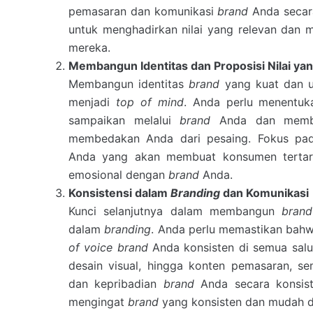
pemasaran dan komunikasi
brand
Anda secar
untuk menghadirkan nilai yang relevan dan
mereka.
Membangun Identitas dan Proposisi Nilai ya
Membangun identitas
brand
yang kuat dan u
menjadi
top of mind
. Anda perlu menentukan
sampaikan melalui
brand
Anda dan membu
membedakan Anda dari pesaing. Fokus pa
Anda yang akan membuat konsumen tertar
emosional dengan
brand
Anda.
Konsistensi dalam
Branding
dan Komunikasi
Kunci selanjutnya dalam membangun
bran
dalam
branding
. Anda perlu memastikan bahwa
of voice brand
Anda konsisten di semua salur
desain visual, hingga konten pemasaran, s
dan kepribadian
brand
Anda secara konsis
mengingat
brand
yang konsisten dan mudah di