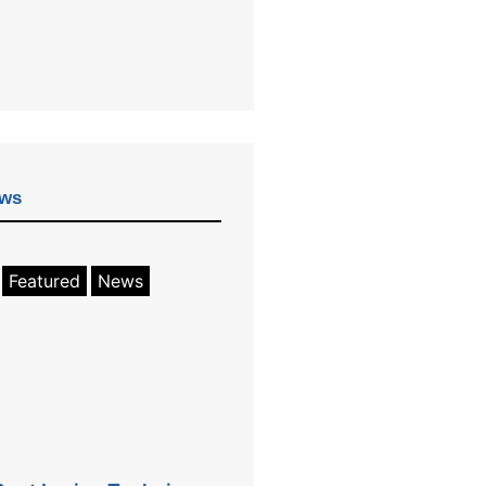
ews
Featured
News