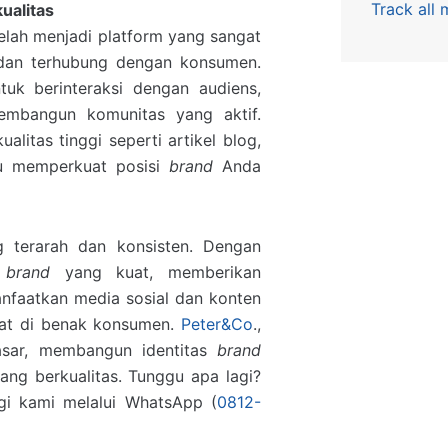
Track all
ualitas
 telah menjadi platform yang sangat
dan terhubung dengan konsumen.
uk berinteraksi dengan audiens,
embangun komunitas yang aktif.
ualitas tinggi seperti artikel blog,
tu memperkuat posisi
brand
Anda
 terarah dan konsisten. Dengan
s
brand
yang kuat, memberikan
nfaatkan media sosial dan konten
t di benak konsumen.
Peter&Co
.,
sar, membangun identitas
brand
ng berkualitas. Tunggu apa lagi?
gi kami melalui WhatsApp (
0812-