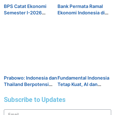
BPS Catat Ekonomi
Bank Permata Ramal
Semester I-2026
Ekonomi Indonesia di
Tembus 5,45%, Tumbuh
Kuartal II-2026 Hanya
Lebih Cepat dari Tahun
Tumbuh 5,3%
2025
Prabowo: Indonesia dan
Fundamental Indonesia
Thailand Berpotensi
Tetap Kuat, AI dan
Jadi Penggerak
Hilirisasi jadi Katalis
Ekonomi ASEAN
Pertumbuhan Ekonomi
Subscribe to Updates
Email