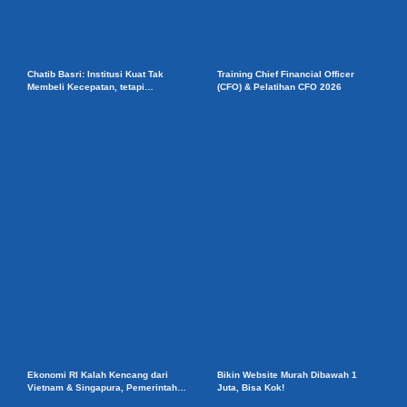
Chatib Basri: Institusi Kuat Tak
Training Chief Financial Officer
Membeli Kecepatan, tetapi
(CFO) & Pelatihan CFO 2026
Ketahanan Ekonomi
Ekonomi RI Kalah Kencang dari
Bikin Website Murah Dibawah 1
Vietnam & Singapura, Pemerintah
Juta, Bisa Kok!
Benahi Iklim Investasi